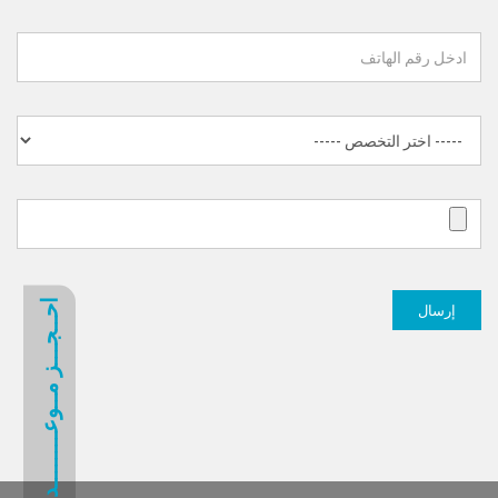
احــجـــز مــوعــــــــد
إرسال